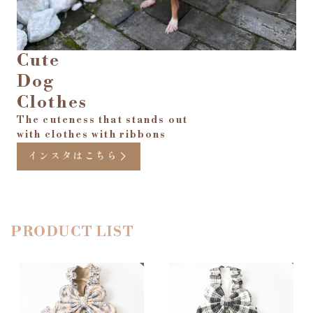
Cute
Dog
Clothes
The cuteness that stands out
with clothes with ribbons
インスタはこちら
PRODUCT LIST