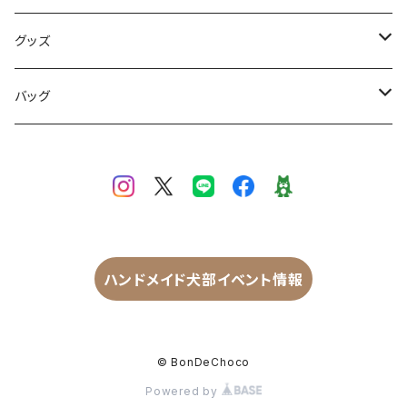
リボンワンピ
グッズ
リボンかぼちゃパンツ
ウエットティッシュケース
バッグ
セミオーダー
マナーポーチ
スリングバッグ
ハンドメイド犬部イベント情報
© BonDeChoco
Powered by