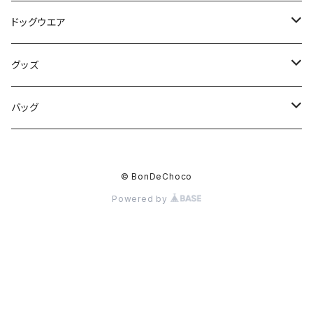
ドッグウエア
リボンワンピ
グッズ
リボンかぼちゃパンツ
ウエットティッシュケース
バッグ
セミオーダー
マナーポーチ
スリングバッグ
© BonDeChoco
Powered by